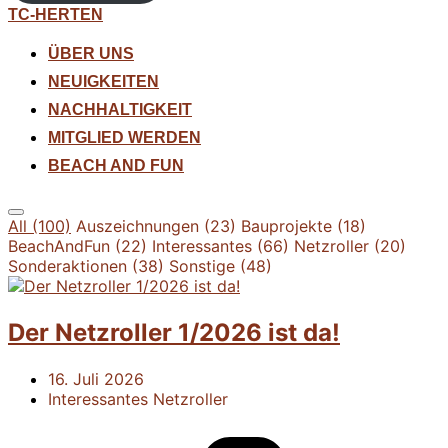
Zum
TC-HERTEN
Inhalt
springen
ÜBER UNS
NEUIGKEITEN
NACHHALTIGKEIT
MITGLIED WERDEN
BEACH AND FUN
Seitenleiste
All (100)
Auszeichnungen (23)
Bauprojekte (18)
&
BeachAndFun (22)
Interessantes (66)
Netzroller (20)
Navigation
Sonderaktionen (38)
Sonstige (48)
umschalten
Der Netzroller 1/2026 ist da!
16. Juli 2026
Interessantes
Netzroller