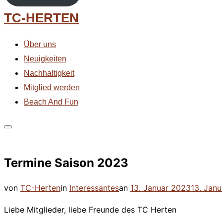
Zum
TC-HERTEN
Inhalt
springen
Über uns
Neuigkeiten
Nachhaltigkeit
Mitglied werden
Beach And Fun
Seitenleiste
&
Termine Saison 2023
Navigation
umschalten
Veröffentlicht
von
TC-Herten
in
Interessantes
an
13. Januar 2023
13. Jan
am
Liebe Mitglieder, liebe Freunde des TC Herten