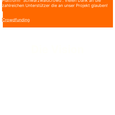
Plattform “Schwarzwaldcrowd”. Vielen Dank an die
zahlreichen Unterstützer die an unser Projekt glauben!
Crowdfunding
Die Vision
Auf einem bestehenden und nicht mehr nutzbaren
Tennisplatz entsteht die neue Sandfläche. Umrandet von
L-Steinen und Wegplatten wird mit etwa 350 Tonnen
Sand das neue Spielfeld errichtet. Neue
Wasseranschlüsse, Liegestühle, ein höhenverstellbares
Netz und eine Aussendusche, komplettieren den Platz.