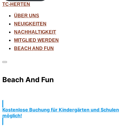
Zum
TC-HERTEN
Inhalt
springen
ÜBER UNS
NEUIGKEITEN
NACHHALTIGKEIT
MITGLIED WERDEN
BEACH AND FUN
Seitenleiste
&
Navigation
Beach And Fun
umschalten
Kostenlose Buchung für Kindergärten und Schulen
möglich!