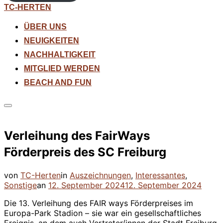
Zum
TC-HERTEN
Inhalt
springen
ÜBER UNS
NEUIGKEITEN
NACHHALTIGKEIT
MITGLIED WERDEN
BEACH AND FUN
Seitenleiste
&
Navigation
Verleihung des FairWays
umschalten
Förderpreis des SC Freiburg
von
TC-Herten
in
Auszeichnungen
,
Interessantes
,
Veröffentlicht
Sonstige
an
12. September 2024
12. September 2024
am
Die 13. Verleihung des FAIR ways Förderpreises im
Europa-Park Stadion – sie war ein gesellschaftliches