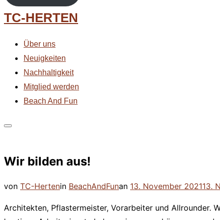
Zum
TC-HERTEN
Inhalt
springen
Über uns
Neuigkeiten
Nachhaltigkeit
Mitglied werden
Beach And Fun
Seitenleiste
&
Wir bilden aus!
Navigation
umschalten
Veröffentlicht
von
TC-Herten
in
BeachAndFun
an
13. November 2021
13. 
am
Architekten, Pflastermeister, Vorarbeiter und Allrounder. 