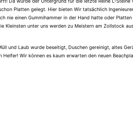
t! Da wurde der Untergrund für die letzte Reihe L-Steine vo
schon Platten gelegt. Hier bieten Wir tatsächlich Ingenieure
och nie einen Gummihammer in der Hand hatte oder Platten 
ie Kleinsten unter uns werden zu Meistern am Zollstock a
üll und Laub wurde beseitigt, Duschen gereinigt, altes Gerä
 Helfer! Wir können es kaum erwarten den neuen Beachplatz 
!