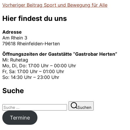
Vorheriger
Vorheriger Beitrag
Sport und Bewegung für Alle
Beitragsnavigation
Beitrag
Hier findest du uns
Adresse
Am Rhein 3
79618 Rheinfelden-Herten
Öffnungszeiten der Gaststätte “Gastrobar Herten”
Mi: Ruhetag
Mo, Di, Do: 17:00 Uhr – 00:00 Uhr
Fr, Sa: 17:00 Uhr – 01:00 Uhr
So: 14:30 Uhr – 23:00 Uhr
Suche
Suchen
Suchen
nach:
Termine