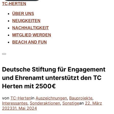
Zum
TC-HERTEN
Inhalt
springen
ÜBER UNS
NEUIGKEITEN
NACHHALTIGKEIT
MITGLIED WERDEN
BEACH AND FUN
Seitenleiste
&
Navigation
Deutsche Stiftung für Engagement
umschalten
und Ehrenamt unterstützt den TC
Herten mit 2500€
von
TC-Herten
in
Auszeichnungen
,
Bauprojekte
,
Veröffentlicht
Interessantes
,
Sonderaktionen
,
Sonstige
an
22. März
am
2023
31. Mai 2024