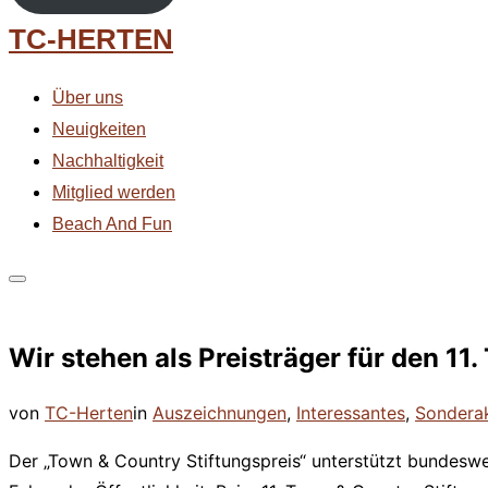
Zum
TC-HERTEN
Inhalt
springen
Über uns
Neuigkeiten
Nachhaltigkeit
Mitglied werden
Beach And Fun
Seitenleiste
&
Wir stehen als Preisträger für den 11.
Navigation
umschalten
von
TC-Herten
in
Auszeichnungen
,
Interessantes
,
Sondera
Der „Town & Country Stiftungspreis“ unterstützt bundeswe