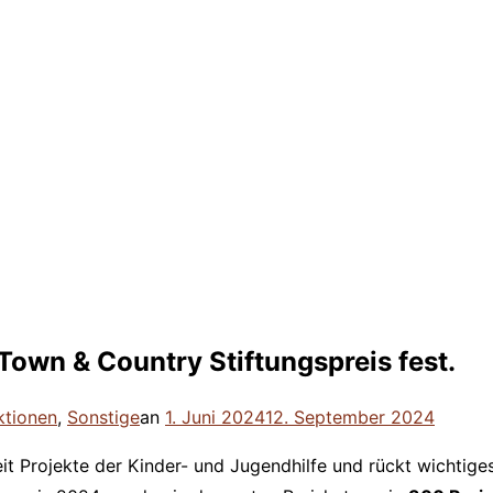
 Town & Country Stiftungspreis fest.
Veröffentlicht
ktionen
,
Sonstige
an
1. Juni 2024
12. September 2024
am
it Projekte der Kinder- und Jugendhilfe und rückt wichtig