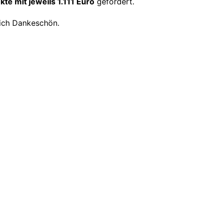
kte mit jeweils 1.111 Euro
gefördert.
lich Dankeschön.