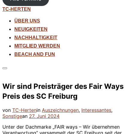
Zum
TC-HERTEN
Inhalt
springen
ÜBER UNS
NEUIGKEITEN
NACHHALTIGKEIT
MITGLIED WERDEN
BEACH AND FUN
Seitenleiste
&
Navigation
Wir sind Preisträger des Fair Ways
umschalten
Preis des SC Freiburg
von
TC-Herten
in
Auszeichnungen
,
Interessantes
,
Veröffentlicht
Sonstige
an
27. Juni 2024
am
Unter der Dachmarke „FAIR ways – Wir übernehmen
Verantwortung” versammelt der SC Freiburg seit der