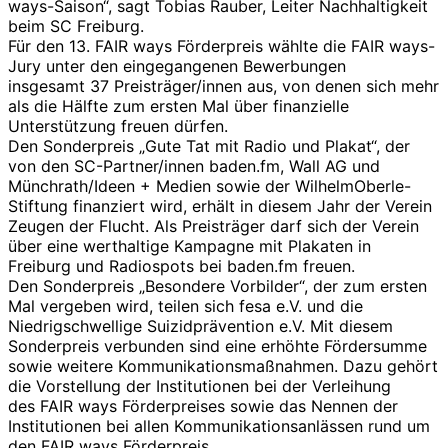
ways-Saison“, sagt Tobias Rauber, Leiter Nachhaltigkeit
beim SC Freiburg.
Für den 13. FAIR ways Förderpreis wählte die FAIR ways-
Jury unter den eingegangenen Bewerbungen
insgesamt 37 Preisträger/innen aus, von denen sich mehr
als die Hälfte zum ersten Mal über finanzielle
Unterstützung freuen dürfen.
Den Sonderpreis „Gute Tat mit Radio und Plakat“, der
von den SC-Partner/innen baden.fm, Wall AG und
Münchrath/Ideen + Medien sowie der WilhelmOberle-
Stiftung finanziert wird, erhält in diesem Jahr der Verein
Zeugen der Flucht. Als Preisträger darf sich der Verein
über eine werthaltige Kampagne mit Plakaten in
Freiburg und Radiospots bei baden.fm freuen.
Den Sonderpreis „Besondere Vorbilder“, der zum ersten
Mal vergeben wird, teilen sich fesa e.V. und die
Niedrigschwellige Suizidprävention e.V. Mit diesem
Sonderpreis verbunden sind eine erhöhte Fördersumme
sowie weitere Kommunikationsmaßnahmen. Dazu gehört
die Vorstellung der Institutionen bei der Verleihung
des FAIR ways Förderpreises sowie das Nennen der
Institutionen bei allen Kommunikationsanlässen rund um
den FAIR ways Förderpreis.