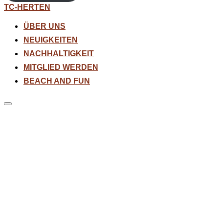
Zum
TC-HERTEN
Inhalt
springen
ÜBER UNS
NEUIGKEITEN
NACHHALTIGKEIT
MITGLIED WERDEN
BEACH AND FUN
Seitenleiste
&
Navigation
umschalten