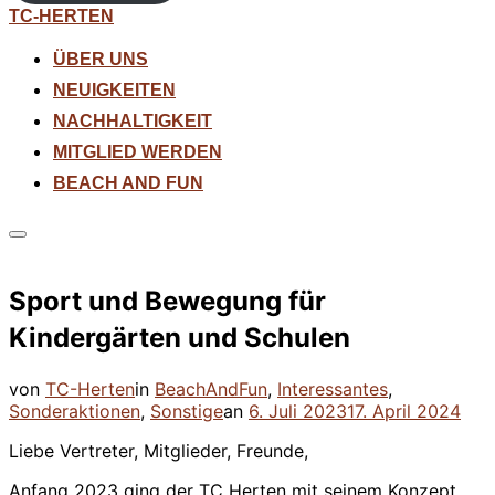
Zum
TC-HERTEN
Inhalt
springen
ÜBER UNS
NEUIGKEITEN
NACHHALTIGKEIT
MITGLIED WERDEN
BEACH AND FUN
Seitenleiste
&
Navigation
Sport und Bewegung für
umschalten
Kindergärten und Schulen
von
TC-Herten
in
BeachAndFun
,
Interessantes
,
Veröffentlicht
Sonderaktionen
,
Sonstige
an
6. Juli 2023
17. April 2024
am
Liebe Vertreter, Mitglieder, Freunde,
Anfang 2023 ging der TC Herten mit seinem Konzept