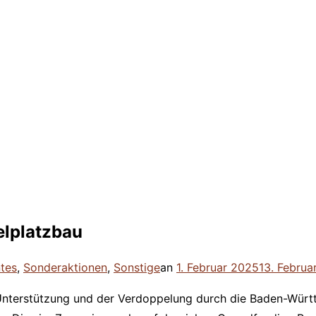
elplatzbau
Veröffentlicht
ntes
,
Sonderaktionen
,
Sonstige
an
1. Februar 2025
13. Februa
am
 Unterstützung und der Verdoppelung durch die Baden-Württe