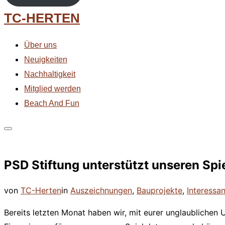
Zum
TC-HERTEN
Inhalt
springen
Über uns
Neuigkeiten
Nachhaltigkeit
Mitglied werden
Beach And Fun
Seitenleiste
&
PSD Stiftung unterstützt unseren Spi
Navigation
umschalten
von
TC-Herten
in
Auszeichnungen
,
Bauprojekte
,
Interessa
Bereits letzten Monat haben wir, mit eurer unglaublichen