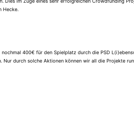
n. Dies im Zuge eines sehr erfolgreichen Crowdfunding Pro
n Hecke.
t nochmal 400€ für den Spielplatz durch die PSD L(i)ebensw
. Nur durch solche Aktionen können wir all die Projekte r