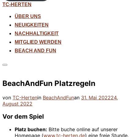
Zum
TC-HERTEN
Inhalt
springen
ÜBER UNS
NEUIGKEITEN
NACHHALTIGKEIT
MITGLIED WERDEN
BEACH AND FUN
Seitenleiste
&
Navigation
BeachAndFun Platzregeln
umschalten
Veröffentlicht
von
TC-Herten
in
BeachAndFun
an
31. Mai 2022
24.
am
August 2022
Vor dem Spiel
Platz buchen:
Bitte buche online auf unserer
Homepage (
www.tc-herten.de
) eine freie Stunde.