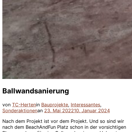
Ballwandsanierung
von
TC-Herten
in
Bauprojekte
,
Interessantes
,
Veröffentlicht
Sonderaktionen
an
23. Mai 2022
10. Januar 2024
am
Nach dem Projekt ist vor dem Projekt. Und so sind wir
nach dem BeachAndFun Platz schon in der vorsichtigen