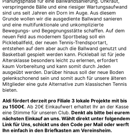
Planungsphase für eine Ballwandsanierung. Unkraut,
verspringende Bälle und eine riesiger Wartungsaufwand
sind uns seit Jahren ein Dorn im Auge. Aus diesem
Grunde wollen wir die ausgediente Ballwand sanieren
und eine multifunktionale und unkomplizierte
Bewegungs- und Begegnungsstätte schaffen. Auf dem
neuen Feld aus modernem Sportbelag soll ein
Pickleballfeld, der neuen Tennis-Trendsportart,
entstehen auf dem aber auch die Ballwand genutzt und
Basketball gespielt werden kann. Pickleball ist für jede
Altersklasse besonders leicht zu erlernen, erfordert
kaum Vorbereitung und kann somit durch Jeden
ausgeübt werden. Darüber hinaus soll der neue Boden
gelenkschonend sein und somit auch für unsere älteren
Mitglieder eine gute Alternative zum klassischen Tennis
bieten.
Aldi fördert derzeit pro Filiale 3 lokale Projekte mit bis
zu 1500€
. Ab 20€ Einkaufwert erhaltet Ihr an der Kasse
eine Stimme für unseren Club.
Denkt als bitte bei eurem
nächsten Einkauf an uns. Wählt direkt unter folgendem
Link für Uns, schickt uns den Code per Mail oder werft
Ihn einfach in den Briefkasten am Vereinsheim.