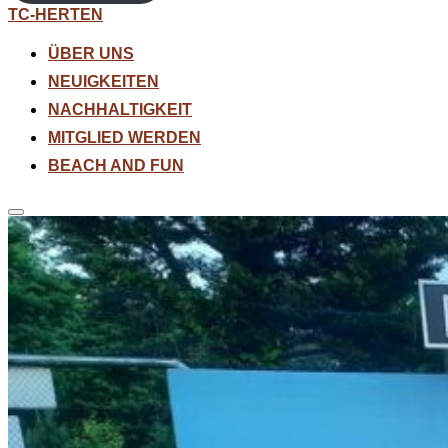
Zum
TC-HERTEN
Inhalt
springen
ÜBER UNS
NEUIGKEITEN
NACHHALTIGKEIT
MITGLIED WERDEN
BEACH AND FUN
Seitenleiste
&
Navigation
umschalten