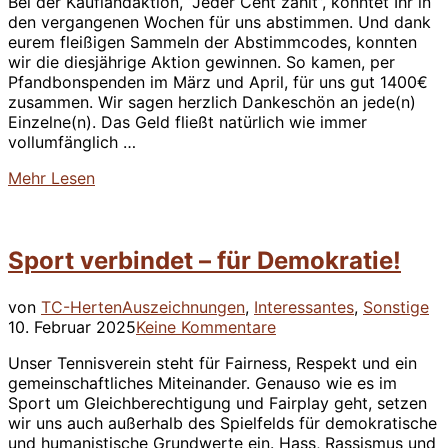
Bei der Kauflandaktion, “Jeder Cent zählt”, konntet Ihr in
den vergangenen Wochen für uns abstimmen. Und dank
eurem fleißigen Sammeln der Abstimmcodes, konnten
wir die diesjährige Aktion gewinnen. So kamen, per
Pfandbonspenden im März und April, für uns gut 1400€
zusammen. Wir sagen herzlich Dankeschön an jede(n)
Einzelne(n). Das Geld fließt natürlich wie immer
vollumfänglich …
über
Mehr
Lesen
““Jeder
Cent
zählt”
Sport verbindet – für Demokratie!
–
Wir
haben
Ve
von
TC-Herten
Auszeichnungen
,
Interessantes
,
Sonstige
gewonnen!”
a
10. Februar 2025
Keine Kommentare
Unser Tennisverein steht für Fairness, Respekt und ein
gemeinschaftliches Miteinander. Genauso wie es im
Sport um Gleichberechtigung und Fairplay geht, setzen
wir uns auch außerhalb des Spielfelds für demokratische
und humanistische Grundwerte ein. Hass, Rassismus und