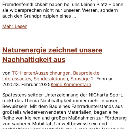
Fremdenfeindlichkeit haben bei uns keinen Platz – denn
sie widersprechen nicht nur unseren Werten, sondern
auch den Grundprinzipien eines …
über
Mehr
Lesen
“Sport
verbindet
–
Naturenergie zeichnet unsere
für
Demokratie!”
Nachhaltigkeit aus
von
TC-Herten
Auszeichnungen
,
Bauprojekte
,
Veröffentlicht
Interessantes
,
Sonderaktionen
,
Sonstige
2. Februar
am
2025
13. Februar 2025
Keine Kommentare
Spätestens seitder Unterzeichnung der N!Charta Sport,
rückt das Thema Nachhaltigkeit immer mehr in unser
Bewußtsein. Mit dem Bau eines Fahrradunterstands aus
großteils wiederverwendeten Materialien, began eine
Reihe von kleinen und großen Maßnahmen zur Förderung
von sauberer Mobilität, Umweltbewusstsein und