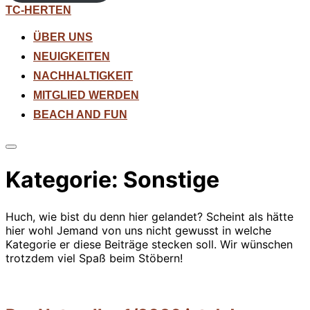
Zum
TC-HERTEN
Inhalt
springen
ÜBER UNS
NEUIGKEITEN
NACHHALTIGKEIT
MITGLIED WERDEN
BEACH AND FUN
Seitenleiste
&
Kategorie:
Sonstige
Navigation
umschalten
Huch, wie bist du denn hier gelandet? Scheint als hätte
hier wohl Jemand von uns nicht gewusst in welche
Kategorie er diese Beiträge stecken soll. Wir wünschen
trotzdem viel Spaß beim Stöbern!