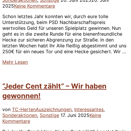
Sonderaktionen
,
Sonstige
20. Juni 2025
20. Juni
am
2025
Keine Kommentare
Schon letztes Jahr konnten wir, durch eure tolle
Unterstützung, beim PSD Nachbarschaftspreis
wertvolles Geld für unseren Spielplatz gewinnen. Nun
geht es in die zweite Runde für eine bienenfreundliche
Hecke zur sicheren Abgrenzung zur Straße. In den
letzten Wochen habt Ihr Alle fleißig abgestimmt und uns
250€ für ein neues Tor und eine Hecke gesichert. Wir …
über
Mehr
Lesen
“PSD
Nachbarschaftspreis
–
“Jeder Cent zählt” – Wir haben
250€
für
gewonnen!
die
Kleinsten”
von
TC-Herten
Auszeichnungen
,
Interessantes
,
Veröffentlicht
Sonderaktionen
,
Sonstige
17. Juni 2025
Keine
am
Kommentare