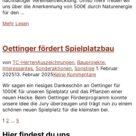
nachhaltiger Vereinsentwicklung. Umso mehr freuen wir
uns über die Anerkennung von 500€ durch Naturenergie
für den …
über
Mehr
Lesen
“Naturenergie
zeichnet
unsere
Oettinger fördert Spielplatzbau
Nachhaltigkeit
aus”
von
TC-Herten
Auszeichnungen
,
Bauprojekte
,
Veröffentlicht
Interessantes
,
Sonderaktionen
,
Sonstige
1. Februar
am
2025
13. Februar 2025
Keine Kommentare
Wir sagen ein riesiges Dankeschön an Oettinger für
1000€ für unseren Spielplatz und das Pflanzen einer
neuen Hecke. Beim Oettinger Förderprogramm konnte
unsere Idee die Jury überzeugen und trägt nun zu einem
schönen neuen Spielplatz für die kleinsten bei.
1
2
…
5
Seitennummerierung
der
Hier findest du uns