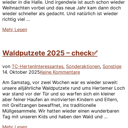
wieder in die Halle. Und irgendwie ist auch schon wieder
Weihnachten vorbei und das neue Jahr kam dann doch
wieder schneller als gedacht. Und natürlich ist wieder
richtig viel …
über
Mehr
Lesen
“Der
Netzroller
2/2025
Waldputzete 2025 – check✅
ist
da!”
Ver
von
TC-Herten
Interessantes
,
Sonderaktionen
,
Sonstige
am
14. Oktober 2025
Keine Kommentare
Am Samstag, vor zwei Wochen war es wieder soweit:
unsere alljährliche Waldputzete rund ums Hertemer Loch
war stand vor der Tür und so warfen sich ein kleiner
aber feiner Haufen an motivierten Kindern und Eltern,
mit Greifzangen bewaffnet, ins traditionelle
Müllgesammele. Wir hatten wieder einen wunderbaren
Tag mit unseren Kids und haben den Wald und …
über
Mehr
Lesen