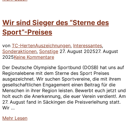
“Waldputzete
2025
–
Wir sind Sieger des “Sterne des
check✅”
Sport”-Preises
von
TC-Herten
Auszeichnungen
,
Interessantes
,
Veröffentlicht
Sonderaktionen
,
Sonstige
27. August 2025
27. August
am
2025
Keine Kommentare
Der Deutsche Olympishe Sportbund (DOSB) hat uns auf
Regionalebene mit dem Sterne des Sport Preises
ausgezeichnet. Wir suchen Sportvereine, die mit ihrem
gesellschaftlichen Engagement einen Beitrag für die
Menschen in ihrer Region leisten. Bewerbt euch jetzt und
holt euch die Anerkennung, die euer Verein verdient!. Am
27. August fand in Säckingen die Preisverleihung statt.
Wir …
über
Mehr
Lesen
“Wir