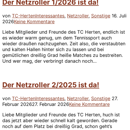
Der Netzroller 1/2026 ist da!
Veröffent
von
TC-Herten
Interessantes
,
Netzroller
,
Sonstige
16. Juli
am
2026
Keine Kommentare
Liebe Mitglieder und Freunde des TC Herten, endlich ist
es wieder warm genug, um dem Tennissport auch
wieder draußen nachzugehen. Zeit also, die verstaubten
und kalten Hallen hinter sich zu lassen und bei
gemütlichen dreißig Grad heiße Matches zu bestreiten.
Und wer mag, der verbringt danach noch…
Der Netzroller 2/2025 ist da!
Veröffent
von
TC-Herten
Interessantes
,
Netzroller
,
Sonstige
27.
am
Februar 2026
27. Februar 2026
Keine Kommentare
Liebe Mitglieder und Freunde des TC Herten, huch ist
das jetzt aber wieder schnell kalt geworden. Gerade
noch auf dem Platz bei dreißig Grad, schon geht’s