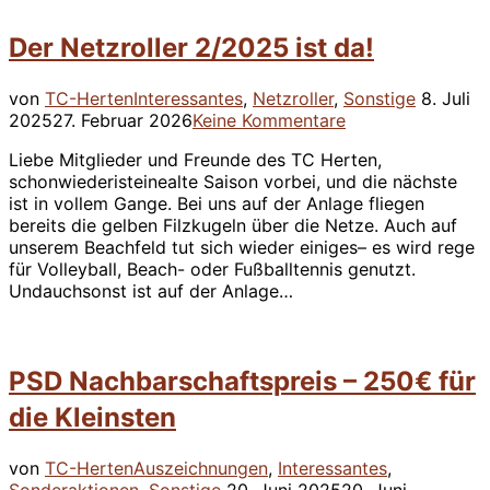
sind
Sieger
Der Netzroller 2/2025 ist da!
des
“Sterne
des
Veröffent
von
TC-Herten
Interessantes
,
Netzroller
,
Sonstige
8. Juli
Sport”-
am
2025
27. Februar 2026
Keine Kommentare
Preises”
Liebe Mitglieder und Freunde des TC Herten,
schonwiederisteinealte Saison vorbei, und die nächste
ist in vollem Gange. Bei uns auf der Anlage fliegen
bereits die gelben Filzkugeln über die Netze. Auch auf
unserem Beachfeld tut sich wieder einiges– es wird rege
für Volleyball, Beach- oder Fußballtennis genutzt.
Undauchsonst ist auf der Anlage…
PSD Nachbarschaftspreis – 250€ für
die Kleinsten
von
TC-Herten
Auszeichnungen
,
Interessantes
,
Veröffentlicht