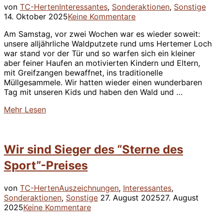
Ver
von
TC-Herten
Interessantes
,
Sonderaktionen
,
Sonstige
am
14. Oktober 2025
Keine Kommentare
Am Samstag, vor zwei Wochen war es wieder soweit:
unsere alljährliche Waldputzete rund ums Hertemer Loch
war stand vor der Tür und so warfen sich ein kleiner
aber feiner Haufen an motivierten Kindern und Eltern,
mit Greifzangen bewaffnet, ins traditionelle
Müllgesammele. Wir hatten wieder einen wunderbaren
Tag mit unseren Kids und haben den Wald und …
über
Mehr
Lesen
“Waldputzete
2025
–
Wir sind Sieger des “Sterne des
check✅”
Sport”-Preises
von
TC-Herten
Auszeichnungen
,
Interessantes
,
Veröffentlicht
Sonderaktionen
,
Sonstige
27. August 2025
27. August
am
2025
Keine Kommentare