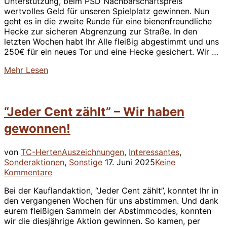
Unterstützung, beim PSD Nachbarschaftspreis
wertvolles Geld für unseren Spielplatz gewinnen. Nun
geht es in die zweite Runde für eine bienenfreundliche
Hecke zur sicheren Abgrenzung zur Straße. In den
letzten Wochen habt Ihr Alle fleißig abgestimmt und uns
250€ für ein neues Tor und eine Hecke gesichert. Wir …
über
Mehr
Lesen
“PSD
Nachbarschaftspreis
–
“Jeder Cent zählt” – Wir haben
250€
für
gewonnen!
die
Kleinsten”
von
TC-Herten
Auszeichnungen
,
Interessantes
,
Veröffentlicht
Sonderaktionen
,
Sonstige
17. Juni 2025
Keine
am
Kommentare
Bei der Kauflandaktion, “Jeder Cent zählt”, konntet Ihr in
den vergangenen Wochen für uns abstimmen. Und dank
eurem fleißigen Sammeln der Abstimmcodes, konnten
wir die diesjährige Aktion gewinnen. So kamen, per