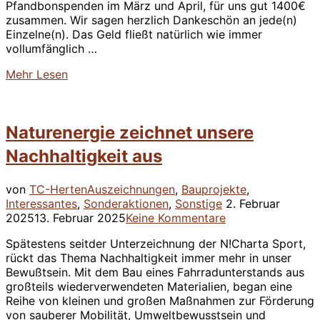
Pfandbonspenden im März und April, für uns gut 1400€
zusammen. Wir sagen herzlich Dankeschön an jede(n)
Einzelne(n). Das Geld fließt natürlich wie immer
vollumfänglich …
über
Mehr
Lesen
““Jeder
Cent
zählt”
Naturenergie zeichnet unsere
–
Wir
Nachhaltigkeit aus
haben
gewonnen!”
von
TC-Herten
Auszeichnungen
,
Bauprojekte
,
Veröffentlicht
Interessantes
,
Sonderaktionen
,
Sonstige
2. Februar
am
2025
13. Februar 2025
Keine Kommentare
Spätestens seitder Unterzeichnung der N!Charta Sport,
rückt das Thema Nachhaltigkeit immer mehr in unser
Bewußtsein. Mit dem Bau eines Fahrradunterstands aus
großteils wiederverwendeten Materialien, began eine
Reihe von kleinen und großen Maßnahmen zur Förderung
von sauberer Mobilität, Umweltbewusstsein und