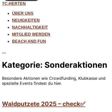
Zum
TC-HERTEN
Inhalt
springen
ÜBER UNS
NEUIGKEITEN
NACHHALTIGKEIT
MITGLIED WERDEN
BEACH AND FUN
Seitenleiste
&
Kategorie:
Sonderaktionen
Navigation
umschalten
Besondere Aktionen wie Crowdfunding, Klubkasse und
spezielle Events findest du hier.
Waldputzete 2025 – check✅