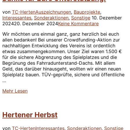
Spielplatzbau”
von
TC-Herten
Auszeichnungen
,
Bauprojekte
,
Veröffentlicht
Interessantes
,
Sonderaktionen
,
Sonstige
10. Dezember
am
2024
20. Dezember 2024
Keine Kommentare
Wir möchten uns einmal ganz, ganz herzlich bei euch
allen bedanken! Bei unserer Crowdfunding-Aktion zur
nachhaltigen Entwicklung des Vereins ist ordentlich
etwas zusammengekommen. Unser Ziel waren 1.500 €
für die sichere Abgrenzung des Spielplatzes und die
Begrünung des Fahrradunterstand-Dachs. Mit allem
Geld, das darüber hinausgeht, wollten wir einen neuen
Spielplatz bauen. TÜV-geprüfte, sichere und öffentliche
…
über
Mehr
Lesen
“Danke
für
Eure
Hertener Herbst
Unterstützung!”
Ver
von
TC-Herten
Interessantes
,
Sonderaktionen
,
Sonstige