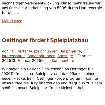
nachhaltiger Vereinsentwicklung. Umso mehr freuen wir
uns über die Anerkennung von 500€ durch Naturenergie
für den …
über
Mehr
Lesen
“Naturenergie
zeichnet
unsere
Oettinger fördert Spielplatzbau
Nachhaltigkeit
aus”
von
TC-Herten
Auszeichnungen
,
Bauprojekte
,
Veröffentlicht
Interessantes
,
Sonderaktionen
,
Sonstige
1. Februar
am
2025
13. Februar 2025
Keine Kommentare
Wir sagen ein riesiges Dankeschön an Oettinger für
1000€ für unseren Spielplatz und das Pflanzen einer
neuen Hecke. Beim Oettinger Förderprogramm konnte
unsere Idee die Jury überzeugen und trägt nun zu einem
schönen neuen Spielplatz für die kleinsten bei.