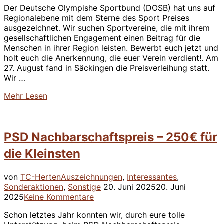
Der Deutsche Olympishe Sportbund (DOSB) hat uns auf
Regionalebene mit dem Sterne des Sport Preises
ausgezeichnet. Wir suchen Sportvereine, die mit ihrem
gesellschaftlichen Engagement einen Beitrag für die
Menschen in ihrer Region leisten. Bewerbt euch jetzt und
holt euch die Anerkennung, die euer Verein verdient!. Am
27. August fand in Säckingen die Preisverleihung statt.
Wir …
über
Mehr
Lesen
“Wir
sind
Sieger
PSD Nachbarschaftspreis – 250€ für
des
“Sterne
die Kleinsten
des
Sport”-
Preises”
von
TC-Herten
Auszeichnungen
,
Interessantes
,
Veröffentlicht
Sonderaktionen
,
Sonstige
20. Juni 2025
20. Juni
am
2025
Keine Kommentare
Schon letztes Jahr konnten wir, durch eure tolle