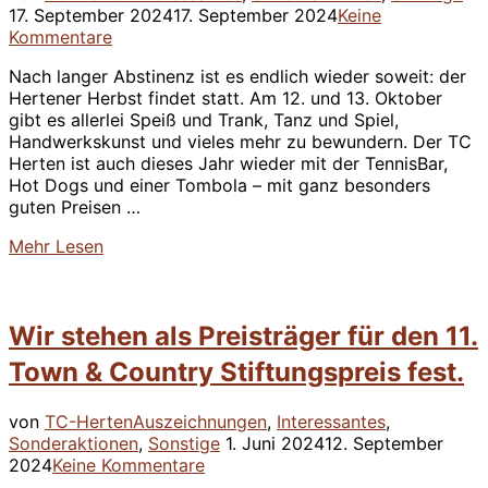
am
17. September 2024
17. September 2024
Keine
Kommentare
Nach langer Abstinenz ist es endlich wieder soweit: der
Hertener Herbst findet statt. Am 12. und 13. Oktober
gibt es allerlei Speiß und Trank, Tanz und Spiel,
Handwerkskunst und vieles mehr zu bewundern. Der TC
Herten ist auch dieses Jahr wieder mit der TennisBar,
Hot Dogs und einer Tombola – mit ganz besonders
guten Preisen …
über
Mehr
Lesen
“Hertener
Herbst”
Wir stehen als Preisträger für den 11.
Town & Country Stiftungspreis fest.
von
TC-Herten
Auszeichnungen
,
Interessantes
,
Veröffentlicht
Sonderaktionen
,
Sonstige
1. Juni 2024
12. September
am
2024
Keine Kommentare