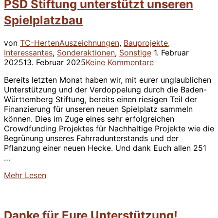
PSD Stiftung unterstützt unseren
Spielplatzbau
von
TC-Herten
Auszeichnungen
,
Bauprojekte
,
Veröffentlicht
Interessantes
,
Sonderaktionen
,
Sonstige
1. Februar
am
2025
13. Februar 2025
Keine Kommentare
Bereits letzten Monat haben wir, mit eurer unglaublichen
Unterstützung und der Verdoppelung durch die Baden-
Württemberg Stiftung, bereits einen riesigen Teil der
Finanzierung für unseren neuen Spielplatz sammeln
können. Dies im Zuge eines sehr erfolgreichen
Crowdfunding Projektes für Nachhaltige Projekte wie die
Begrünung unseres Fahrradunterstands und der
Pflanzung einer neuen Hecke. Und dank Euch allen 251
…
über
Mehr
Lesen
“PSD
Stiftung
unterstützt
Danke für Eure Unterstützung!
unseren