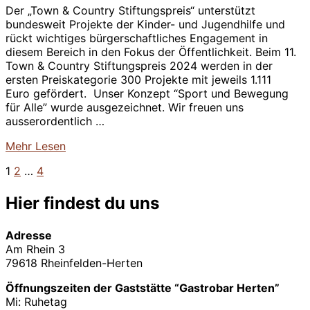
Der „Town & Country Stiftungspreis“ unterstützt
bundesweit Projekte der Kinder- und Jugendhilfe und
rückt wichtiges bürgerschaftliches Engagement in
diesem Bereich in den Fokus der Öffentlichkeit. Beim 11.
Town & Country Stiftungspreis 2024 werden in der
ersten Preiskategorie 300 Projekte mit jeweils 1.111
Euro gefördert. Unser Konzept “Sport und Bewegung
für Alle” wurde ausgezeichnet. Wir freuen uns
ausserordentlich …
über
Mehr
Lesen
“Wir
1
2
…
4
Seitennummerierung
stehen
als
der
Hier findest du uns
Preisträger
für
Beiträge
den
Adresse
11.
Am Rhein 3
Town
79618 Rheinfelden-Herten
&
Country
Öffnungszeiten der Gaststätte “Gastrobar Herten”
Stiftungspreis
Mi: Ruhetag