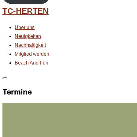
Zum
TC-HERTEN
Inhalt
springen
Über uns
Neuigkeiten
Nachhaltigkeit
Mitglied werden
Beach And Fun
Seitenleiste
Termine
&
Navigation
umschalten