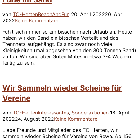
Veröffentlicht
von
TC-Herten
BeachAndFun
20. April 2022
20. April
am
2022
Keine Kommentare
Fühlt sich immer so ein bisschen nach Urlaub an. Heute
haben wir den Sand ein bisschen Verteilt und das
Trennnetz aufgehängt. Es sind zwar noch viele
Kleinigkeiten (mal abgesehen von den 300 Tonnen Sand)
zu tun. Wir sind aber Guten Mutes in etwa 3-4 Wochen
fertig zu sein.
Wir Sammeln wieder Scheine für
Vereine
Veröffentlich
von
TC-Herten
Interessantes
,
Sonderaktionen
18. April
am
2022
24. August 2022
Keine Kommentare
Liebe Freunde und Mitglieder des TC-Herten, wir
sammeln wieder Scheine für Vereine von Rewe. Ab 15€