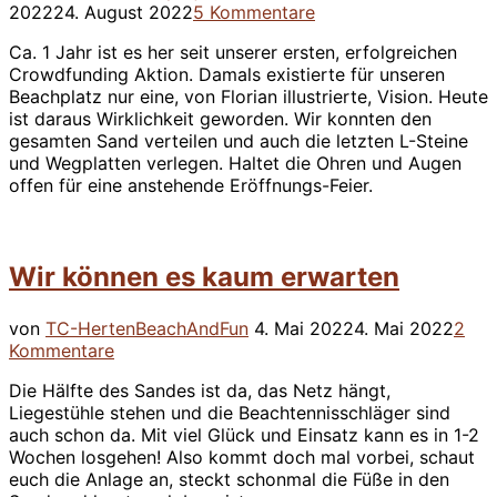
am
2022
24. August 2022
5 Kommentare
Ca. 1 Jahr ist es her seit unserer ersten, erfolgreichen
Crowdfunding Aktion. Damals existierte für unseren
Beachplatz nur eine, von Florian illustrierte, Vision. Heute
ist daraus Wirklichkeit geworden. Wir konnten den
gesamten Sand verteilen und auch die letzten L-Steine
und Wegplatten verlegen. Haltet die Ohren und Augen
offen für eine anstehende Eröffnungs-Feier.
Wir können es kaum erwarten
Veröffentlicht
von
TC-Herten
BeachAndFun
4. Mai 2022
4. Mai 2022
2
am
Kommentare
Die Hälfte des Sandes ist da, das Netz hängt,
Liegestühle stehen und die Beachtennisschläger sind
auch schon da. Mit viel Glück und Einsatz kann es in 1-2
Wochen losgehen! Also kommt doch mal vorbei, schaut
euch die Anlage an, steckt schonmal die Füße in den