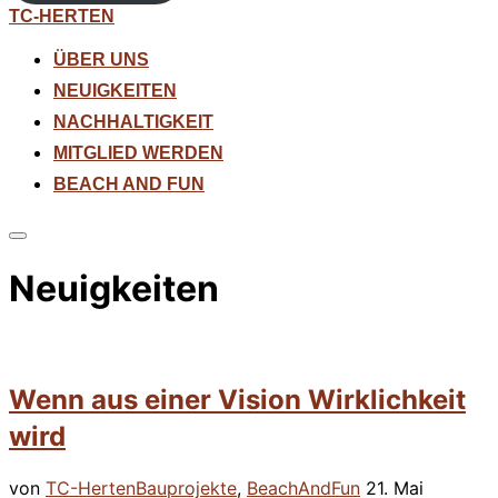
Zum
TC-HERTEN
Inhalt
springen
ÜBER UNS
NEUIGKEITEN
NACHHALTIGKEIT
MITGLIED WERDEN
BEACH AND FUN
Seitenleiste
&
Neuigkeiten
Navigation
umschalten
Wenn aus einer Vision Wirklichkeit
wird
Veröffentlicht
von
TC-Herten
Bauprojekte
,
BeachAndFun
21. Mai