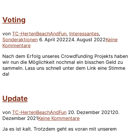
Voting
von
TC-Herten
BeachAndFun
,
Interessantes
,
Veröffentlicht
Sonderaktionen
6. April 2022
24. August 2022
Keine
am
Kommentare
Nach dem Erfolg unseres Crowdfunding Projekts haben
wir nun die Möglichkeit nochmal ein bisschen Geld zu
sammeln. Lass uns schnell unter dem Link eine Stimme
da!
Update
Veröffentlicht
von
TC-Herten
BeachAndFun
20. Dezember 2021
20.
am
Dezember 2021
Keine Kommentare
Ja es ist kalt. Trotzdem geht es voran mit unserem