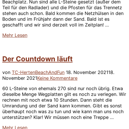
Beachplatz. Nun sind alle L-Steine gesetzt (außer dem
Teil für den Radlader) und die Pfosten für das Trennetz
stehen auch schon. Bald kommen die Netzhülsen in den
Boden und im Frühjahr dann der Sand. Bald ist es
geschafft und wir sind derzeit voll im Zeitplan! …
über
Mehr
Lesen
“Update”
Der Countdown läuft
Veröffentlicht
von
TC-Herten
BeachAndFun
18. November 2021
18.
am
November 2021
Keine Kommentare
60 L-Steine von ehemals 270 sind nur noch übrig. Etwa
dieselbe Menge Wegplatten gilt es noch zu verlegen. Wir
rechnen mit noch etwa 10 Stunden. Dann steht die
Umrandung und der Sand kann kommen. Gibt es sonst
überhaupt noch was zu tun und wie kann man uns noch
unterstützen? Klar! Wir müssen noch eine Treppe …
über
Mehr
Lesen