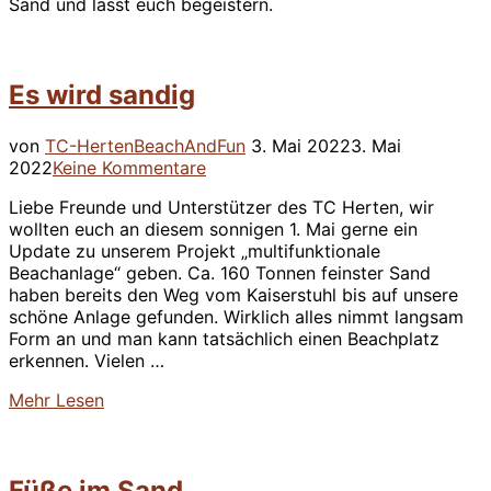
Sand und lasst euch begeistern.
Es wird sandig
Veröffentlicht
von
TC-Herten
BeachAndFun
3. Mai 2022
3. Mai
am
2022
Keine Kommentare
Liebe Freunde und Unterstützer des TC Herten, wir
wollten euch an diesem sonnigen 1. Mai gerne ein
Update zu unserem Projekt „multifunktionale
Beachanlage“ geben. Ca. 160 Tonnen feinster Sand
haben bereits den Weg vom Kaiserstuhl bis auf unsere
schöne Anlage gefunden. Wirklich alles nimmt langsam
Form an und man kann tatsächlich einen Beachplatz
erkennen. Vielen …
über
Mehr
Lesen
“Es
wird
sandig”
Füße im Sand