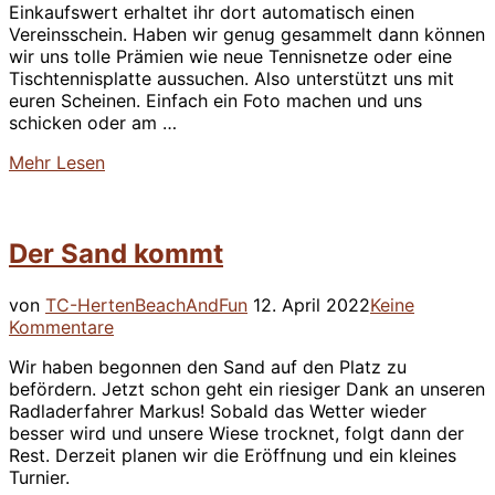
Einkaufswert erhaltet ihr dort automatisch einen
Vereinsschein. Haben wir genug gesammelt dann können
wir uns tolle Prämien wie neue Tennisnetze oder eine
Tischtennisplatte aussuchen. Also unterstützt uns mit
euren Scheinen. Einfach ein Foto machen und uns
schicken oder am …
über
Mehr
Lesen
“Wir
Sammeln
wieder
Der Sand kommt
Scheine
für
Vereine”
Veröffentlicht
von
TC-Herten
BeachAndFun
12. April 2022
Keine
am
Kommentare
Wir haben begonnen den Sand auf den Platz zu
befördern. Jetzt schon geht ein riesiger Dank an unseren
Radladerfahrer Markus! Sobald das Wetter wieder
besser wird und unsere Wiese trocknet, folgt dann der
Rest. Derzeit planen wir die Eröffnung und ein kleines
Turnier.