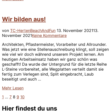
“Der
Countdown
läuft”
Wir bilden aus!
Veröffentlicht
von
TC-Herten
BeachAndFun
13. November 2021
13.
am
November 2021
Keine Kommentare
Architekten, Pflastermeister, Vorarbeiter und Allrounder.
Was jetzt wie eine Stellenauschreibung klingt, soll zeigen
wie viel wir doch während unserem Projekt lernen. Am
heutigen Arbeitseinsatz haben wir ganz schön was
geschafft! Da wurde der Untergrund für die letzte Reihe
L-Steine vorbereitet, alle Wegplatten verteilt damit sie
fertig zum Verlegen sind, Split eingebracht, Laub
beseitigt und auch …
über
Mehr
Lesen
“Wir
1
…
7
8
9
10
Seitennummerierung
bilden
aus!”
der
Hier findest du uns